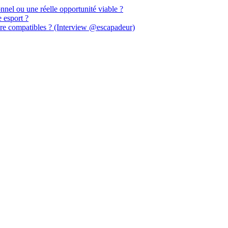
nnel ou une réelle opportunité viable ?
e esport ?
core compatibles ? (Interview @escapadeur)