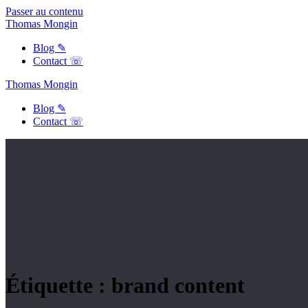
Passer au contenu
Thomas
Mongin
Blog ✎
Contact ☏
Thomas
Mongin
Blog ✎
Contact ☏
Étiquette :
brand content