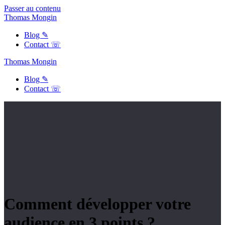
Passer au contenu
Thomas
Mongin
Blog ✎
Contact ☏
Thomas
Mongin
Blog ✎
Contact ☏
Comment développer votre
audience en 3 points ?