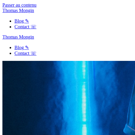
Passer au contenu
Thomas
Mongin
Blog ✎
Contact ☏
Thomas
Mongin
Blog ✎
Contact ☏