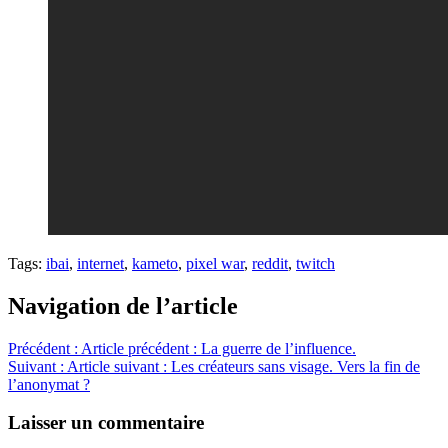
Tags:
ibai
,
internet
,
kameto
,
pixel war
,
reddit
,
twitch
Navigation de l’article
Précédent :
Article précédent :
La guerre de l’influence.
Suivant :
Article suivant :
Les créateurs sans visage. Vers la fin de
l’anonymat ?
Laisser un commentaire