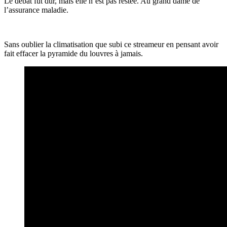
Le débat fut dur, mais elle n’est pas restée. Au grand dame de
l’assurance maladie.
Sans oublier la climatisation que subi ce streameur en pensant avoir
fait effacer la pyramide du louvres à jamais.