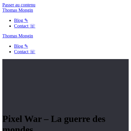
Passer au contenu
Thomas
Mongin
Blog ✎
Contact ☏
Thomas
Mongin
Blog ✎
Contact ☏
Pixel War – La guerre des
mondes.