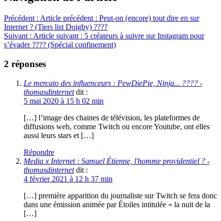
Précédent :
Article précédent :
Peut-on (encore) tout dire en sur
Internet ? (Tiers list Doigby) ????
Suivant :
Article suivant :
5 créateurs à suivre sur Instagram pour
s’évader ???? (Spécial confinement)
2 réponses
Le mercato des influenceurs : PewDiePie, Ninja... ???? -
thomasdinternet
dit :
5 mai 2020 à 15 h 02 min
[…] l’image des chaines de télévision, les plateformes de
diffusions web, comme Twitch ou encore Youtube, ont elles
aussi leurs stars et […]
Répondre
Media x Internet : Samuel Étienne, l'homme providentiel ? -
thomasdinternet
dit :
4 février 2021 à 12 h 37 min
[…] première apparition du journaliste sur Twitch se fera donc
dans une émission animée par Étoiles intitulée « la nuit de la
[…]