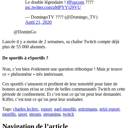
Le double légendaire !
#Popcorn
????
pic.twitter.com/aMPYYj29VU
— DomingoTV ???? (@Domingo_TV)
April 21, 2020
@DominGo
Lancée il y a moins de 2 semaines, sa chaîne Twitch compte déjà
plus de 55 000 abonnés.
De sportifs à eSportifs ?
Non, c’est bien évidement une question réthorique ! Mais je trouve
ce « phénomène » très intéressant.
Ces sportifs s’amusent et profitent de leur notoriété pour faire de
bonnes actions et/ou se créer de belles communautés Twitch en cette
période de confinement. Et c’est tout ce qu’on peut leur demander.
Kiffer, c’est tout ce qu’on peut leur souhaiter.
Tags:
charles leclerc
,
esport
,
gael monfils
,
griezmann
,
grizi esport
,
monfils
,
sport
,
stream
,
streaming
,
twitch
Navigation de l’article