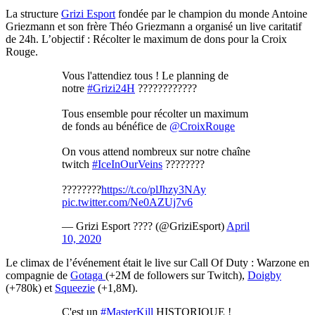
La structure
Grizi Esport
fondée par le champion du monde Antoine
Griezmann et son frère Théo Griezmann a organisé un live caritatif
de 24h. L’objectif : Récolter le maximum de dons pour la Croix
Rouge.
Vous l'attendiez tous ! Le planning de
notre
#Grizi24H
????????????
Tous ensemble pour récolter un maximum
de fonds au bénéfice de
@CroixRouge
On vous attend nombreux sur notre chaîne
twitch
#IceInOurVeins
????????
????????
https://t.co/plJhzy3NAy
pic.twitter.com/Ne0AZUj7v6
— Grizi Esport ???? (@GriziEsport)
April
10, 2020
Le climax de l’événement était le live sur Call Of Duty : Warzone en
compagnie de
Gotaga
(+2M de followers sur Twitch),
Doigby
(+780k) et
Squeezie
(+1,8M).
C'est un
#MasterKill
HISTORIQUE !