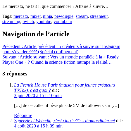
Le mercato, ne fait-il que commencer ? Affaire à suivre…
Tags:
mercato
,
mixer
,
ninja
,
pewdiepie
,
stream
,
streameur
,
streaming
,
twitch
,
youtube
,
youtubeur
Navigation de l’article
Précédent :
Article précédent :
5 créateurs à suivre sur Instagram
pour s’évader ???? (Spécial confinement)
Suivant :
Article suivant :
Vers un monde parallèle à la « Ready
Player One » ? Quand la science fiction rattrape la réalité…
3 réponses
La French House Paris (maison pour jeunes créateurs
TikTok), c'est quoi ?
dit :
3 juin 2020 à 15 h 10 min
[…] de ce collectif pèse plus de 5M de followers sur […]
Répondre
Squeezie et Webedia, c'est ciao ???? - thomasdinternet
dit :
4 août 2020 à 15 h 09 min