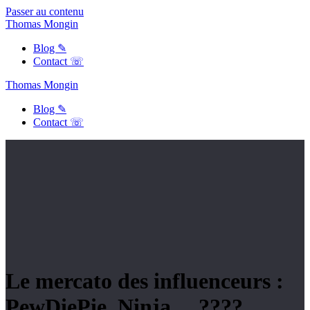
Passer au contenu
Thomas
Mongin
Blog ✎
Contact ☏
Thomas
Mongin
Blog ✎
Contact ☏
Le mercato des influenceurs :
PewDiePie, Ninja… ????