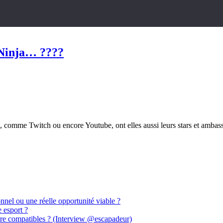
 Ninja… ????
b, comme Twitch ou encore Youtube, ont elles aussi leurs stars et ambas
nnel ou une réelle opportunité viable ?
e esport ?
core compatibles ? (Interview @escapadeur)