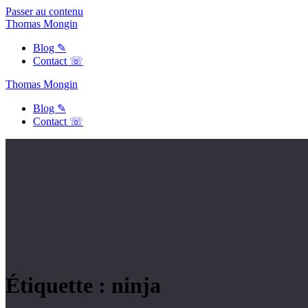
Passer au contenu
Thomas
Mongin
Blog ✎
Contact ☏
Thomas
Mongin
Blog ✎
Contact ☏
Étiquette :
ninja