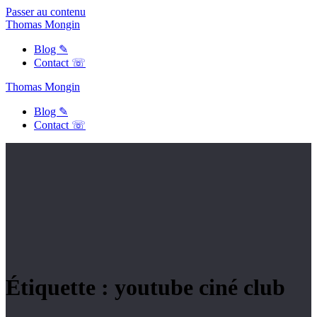
Passer au contenu
Thomas
Mongin
Blog ✎
Contact ☏
Thomas
Mongin
Blog ✎
Contact ☏
Étiquette :
youtube ciné club