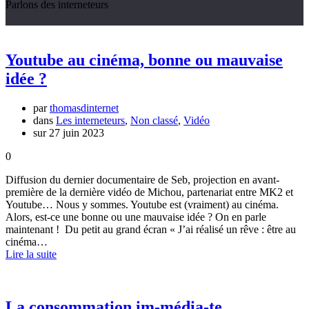
Parlons des interneteurs
Youtube au cinéma, bonne ou mauvaise
idée ?
par
thomasdinternet
dans
Les interneteurs
,
Non classé
,
Vidéo
sur 27 juin 2023
0
Diffusion du dernier documentaire de Seb, projection en avant-
première de la dernière vidéo de Michou, partenariat entre MK2 et
Youtube… Nous y sommes. Youtube est (vraiment) au cinéma.
Alors, est-ce une bonne ou une mauvaise idée ? On en parle
maintenant ! Du petit au grand écran « J’ai réalisé un rêve : être au
cinéma…
Lire la suite
La consommation im-média-te.